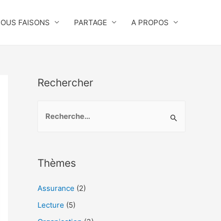
NOUS FAISONS
PARTAGE
A PROPOS
Rechercher
R
e
c
h
Thèmes
e
r
Assurance
(2)
c
Lecture
(5)
h