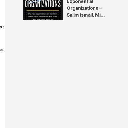
Exponential
Organizations –
Salim Ismail, Mi...
s
:
nel