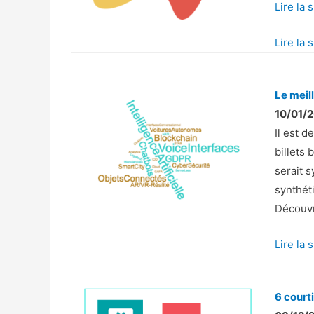
Q
Lire la 
u
Lire la 
e
l
l
Le meil
e
10/01/2
s
Il est 
m
billets 
é
serait s
t
synthéti
h
Découvr
o
d
Lire la 
e
s
p
6 court
o