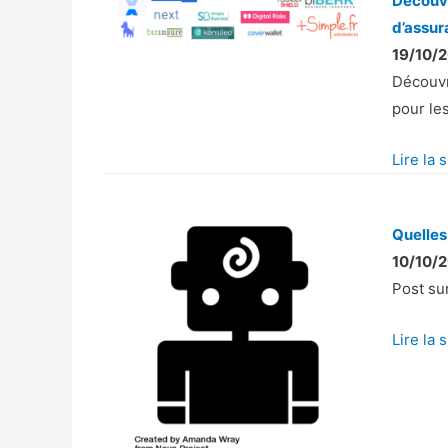
Découvr
o
d’assur
n
19/10/2
a
Découvr
v
pour le
e
Lire la 
c
u
n
Quelles
e
10/10/2
a
Post su
t
t
Lire la 
e
n
t
e