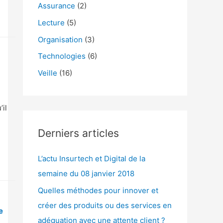
h
Assurance
(2)
e
Lecture
(5)
r
Organisation
(3)
Technologies
(6)
:
Veille
(16)
’il
Derniers articles
L’actu Insurtech et Digital de la
semaine du 08 janvier 2018
Quelles méthodes pour innover et
créer des produits ou des services en
e
adéquation avec une attente client ?