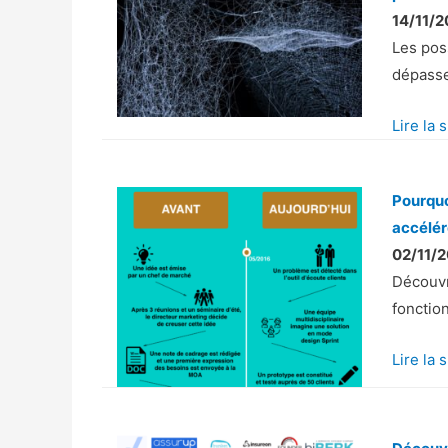
e
14/11/2
r
Les pos
v
dépasse
i
c
Lire la 
e
s
Pourquo
e
accélér
n
02/11/2
a
Découvr
d
fonction
é
q
Lire la 
u
a
t
i