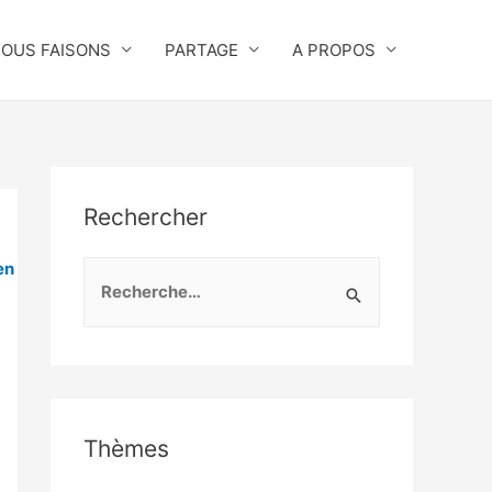
NOUS FAISONS
PARTAGE
A PROPOS
Rechercher
en
R
e
c
h
e
r
Thèmes
c