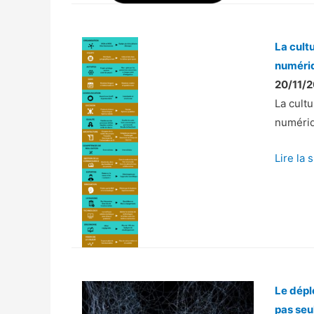
d
e
s
La cult
p
numéri
r
20/11/2
o
La cultu
d
numéri
u
i
Lire la 
t
s
o
u
d
e
s
Le dépl
s
pas seu