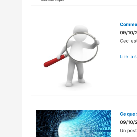
c
l
i
Comment
e
09/10/2
n
Ceci es
t
?
Lire la 
Ce que 
09/10/2
Un post 