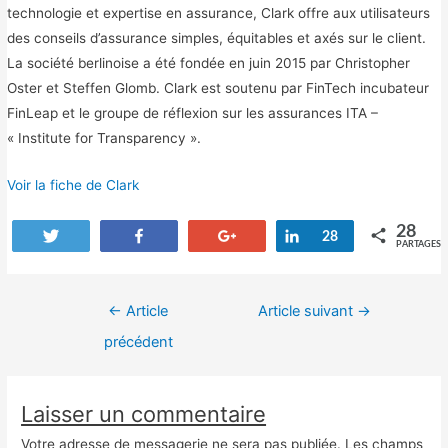
technologie et expertise en assurance, Clark offre aux utilisateurs
des conseils d’assurance simples, équitables et axés sur le client.
La société berlinoise a été fondée en juin 2015 par Christopher
Oster et Steffen Glomb. Clark est soutenu par FinTech incubateur
FinLeap et le groupe de réflexion sur les assurances ITA –
« Institute for Transparency ».
Voir la fiche de Clark
28
Tweetez
Partagez
+1
Partagez
28
PARTAGES
Navigation
←
Article
Article suivant
→
de
précédent
l’article
Laisser un commentaire
Votre adresse de messagerie ne sera pas publiée.
Les champs