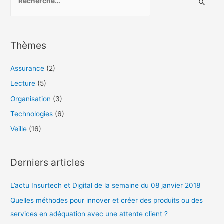
e
c
h
Thèmes
e
r
Assurance
(2)
c
Lecture
(5)
h
Organisation
(3)
e
Technologies
(6)
r
Veille
(16)
:
Derniers articles
L’actu Insurtech et Digital de la semaine du 08 janvier 2018
Quelles méthodes pour innover et créer des produits ou des
services en adéquation avec une attente client ?