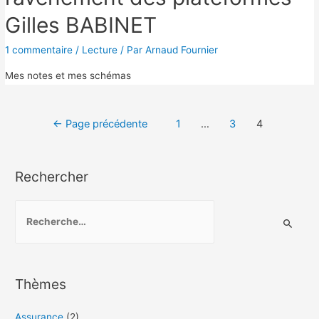
Gilles BABINET
1 commentaire
/
Lecture
/ Par
Arnaud Fournier
Mes notes et mes schémas
Navigation
←
Page précédente
1
…
3
4
des
articles
Rechercher
R
e
c
h
Thèmes
e
r
Assurance
(2)