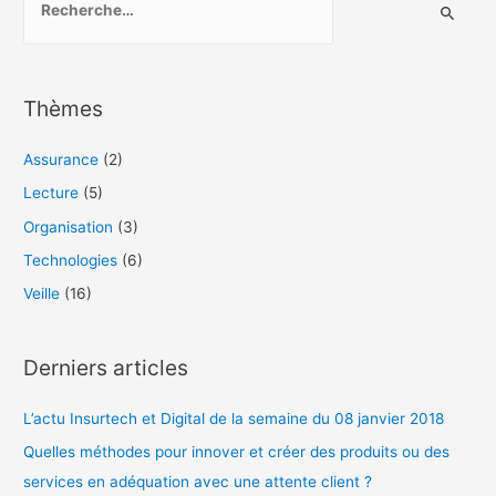
e
a
l
c
l
h
Thèmes
e
e
t
r
Assurance
(2)
c
Lecture
(5)
h
Organisation
(3)
e
Technologies
(6)
r
Veille
(16)
:
Derniers articles
L’actu Insurtech et Digital de la semaine du 08 janvier 2018
Quelles méthodes pour innover et créer des produits ou des
services en adéquation avec une attente client ?