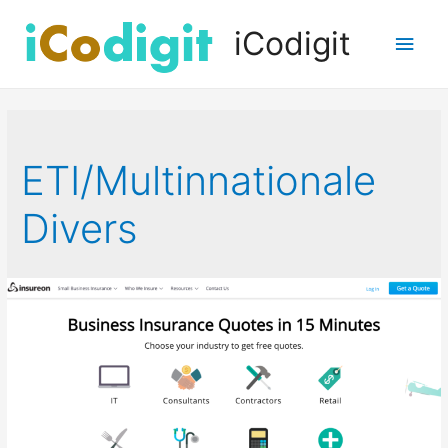
iCodigit
Men
princ
ETI/Multinnationale
Divers