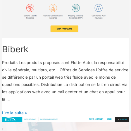
u
s
i
n
e
s
Biberk
s
Produits Les produits proposés sont Flotte Auto, la responsabilité
civile générale, multipro, etc… Offres de Services L’offre de service
se différencie par un portail web très fluide avec le moins de
questions possibles. Distribution La distribution se fait en direct via
les applications web avec un call center et un chat en appui pour
la …
B
Lire la suite »
i
b