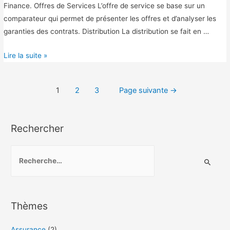
Finance. Offres de Services L’offre de service se base sur un
comparateur qui permet de présenter les offres et d’analyser les
garanties des contrats. Distribution La distribution se fait en …
I
Lire la suite »
n
s
Navigation
1
2
3
Page suivante
→
u
des
r
e
articles
Rechercher
o
n
R
e
c
h
Thèmes
e
r
Assurance
(2)