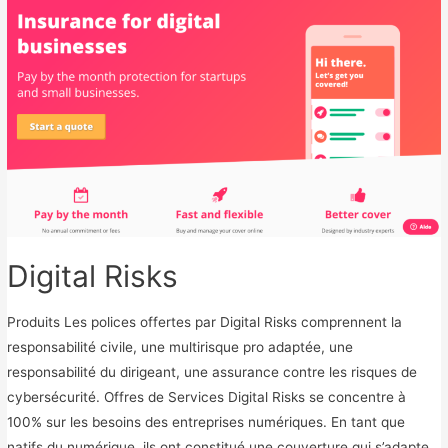
n
d
e
r
s
h
i
e
l
d
Digital Risks
Produits Les polices offertes par Digital Risks comprennent la
responsabilité civile, une multirisque pro adaptée, une
responsabilité du dirigeant, une assurance contre les risques de
cybersécurité. Offres de Services Digital Risks se concentre à
100% sur les besoins des entreprises numériques. En tant que
natifs du numérique, ils ont constitué une couverture qui s’adapte