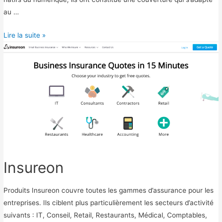
au …
D
Lire la suite »
i
g
i
t
a
l
R
i
s
k
Insureon
s
Produits Insureon couvre toutes les gammes d’assurance pour les
entreprises. Ils ciblent plus particulièrement les secteurs d’activité
suivants : IT, Conseil, Retail, Restaurants, Médical, Comptables,