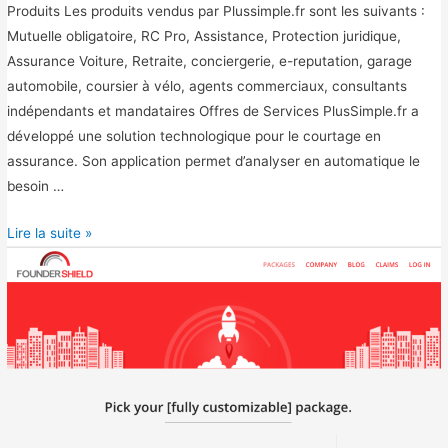
Produits Les produits vendus par Plussimple.fr sont les suivants :
Mutuelle obligatoire, RC Pro, Assistance, Protection juridique,
Assurance Voiture, Retraite, conciergerie, e-reputation, garage
automobile, coursier à vélo, agents commerciaux, consultants
indépendants et mandataires Offres de Services PlusSimple.fr a
développé une solution technologique pour le courtage en
assurance. Son application permet d’analyser en automatique le
besoin …
P
Lire la suite »
l
u
s
s
i
m
p
l