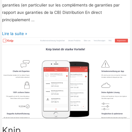
garanties (en particulier sur les compléments de garanties par
rapport aux garanties de la CB) Distribution En direct
principalement …
F
Lire la suite »
l
u
o
Knip