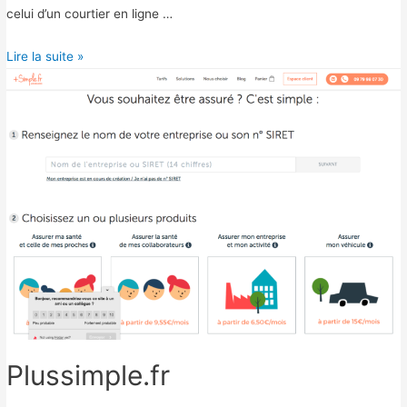
celui d’un courtier en ligne …
B
Lire la suite »
u
n
k
e
r
Plussimple.fr