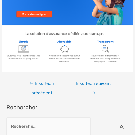
Navigation
←
Insurtech
Insurtech suivant
de
précédent
→
l’article
Rechercher
R
e