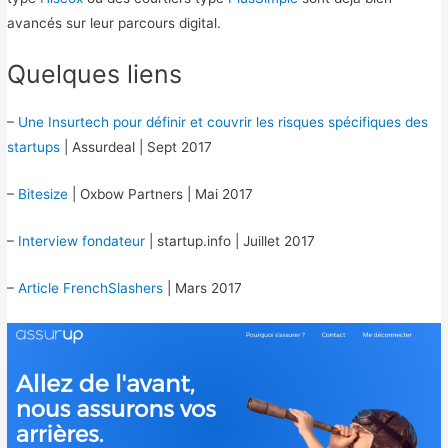
avancés sur leur parcours digital.
Quelques liens
–
Une Insurtech pour définir et couvrir les risques spécifiques des
startups
| Assurdeal | Sept 2017
–
Bitesize
| Oxbow Partners | Mai 2017
–
Interview fondateur
| startup.info | Juillet 2017
–
Article FrenchSlashers
| Mars 2017