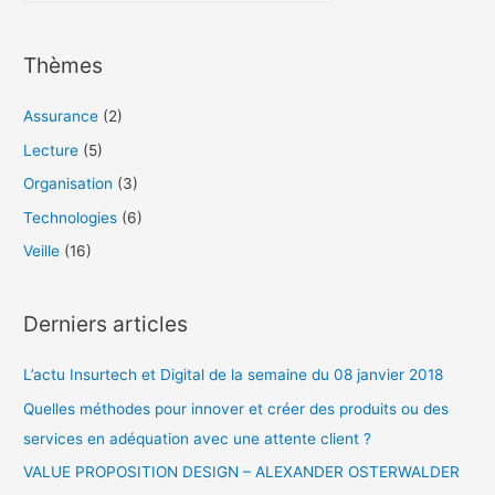
c
h
Thèmes
e
r
Assurance
(2)
c
Lecture
(5)
h
Organisation
(3)
e
Technologies
(6)
r
Veille
(16)
:
Derniers articles
L’actu Insurtech et Digital de la semaine du 08 janvier 2018
Quelles méthodes pour innover et créer des produits ou des
services en adéquation avec une attente client ?
VALUE PROPOSITION DESIGN – ALEXANDER OSTERWALDER