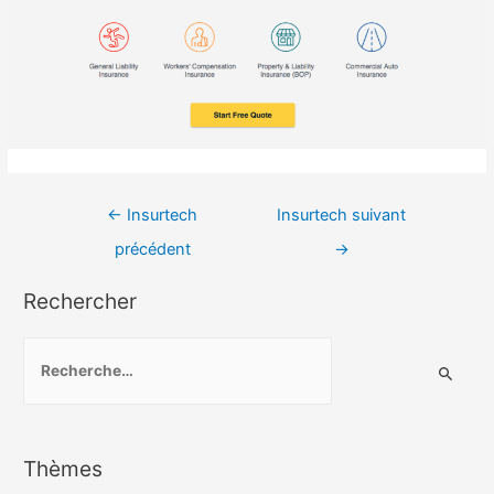
Navigation
←
Insurtech
Insurtech suivant
de
précédent
→
l’article
Rechercher
R
e
c
h
Thèmes
e