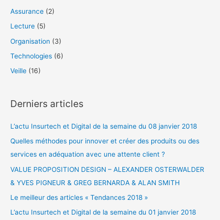
r
Assurance
(2)
c
Lecture
(5)
h
Organisation
(3)
e
Technologies
(6)
r
Veille
(16)
:
Derniers articles
L’actu Insurtech et Digital de la semaine du 08 janvier 2018
Quelles méthodes pour innover et créer des produits ou des
services en adéquation avec une attente client ?
VALUE PROPOSITION DESIGN – ALEXANDER OSTERWALDER
& YVES PIGNEUR & GREG BERNARDA & ALAN SMITH
Le meilleur des articles « Tendances 2018 »
L’actu Insurtech et Digital de la semaine du 01 janvier 2018