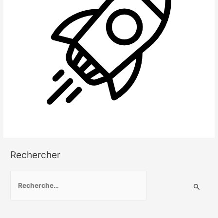
Rechercher
R
e
c
h