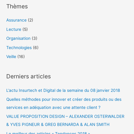
Thèmes
e
r
Assurance
(2)
c
Lecture
(5)
h
Organisation
(3)
e
Technologies
(6)
r
Veille
(16)
:
Derniers articles
L’actu Insurtech et Digital de la semaine du 08 janvier 2018
Quelles méthodes pour innover et créer des produits ou des
services en adéquation avec une attente client ?
VALUE PROPOSITION DESIGN – ALEXANDER OSTERWALDER
& YVES PIGNEUR & GREG BERNARDA & ALAN SMITH
Le meilleur des articles « Tendances 2018 »